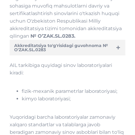
sohasiga muvofiq mahsulotlarni davriy va
sertifikatlashtirish sinovlarini o'tkazish huquqi
uchun O'zbekiston Respublikasi Milliy
akkreditatsiya tizimi tomonidan akkreditatsiya
qilingan
№ O’ZAK.SL.0283.
Akkreditatsiya to'g'risidagi guvohnoma №
O'ZAK.SL.0283
AIL tarkibiga quyidagi sinov laboratoriyalari
kiradi:
fizik-mexanik parametrlar laboratoriyasi;
kimyo laboratoriyasi;
Yuqoridagi barcha laboratoriyalar zamonaviy
xalqaro standartlar va talablarga javob
beradigan zamonaviy sinov asboblari bilan to'liq