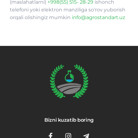
(maslahatlarni)
+998(55) 515- 28-29
ishonch
telefoni yoki elektron manziliga so'rov yuborish
orqali olishingiz mumkin
info@agrostandart.uz
Bizni kuzatib boring