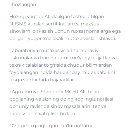
jihozlangan.
Hozirgi vaqtda AILda ilgari tashkil etilgan
NIISMS kurslari sertifikatlari va maxsus
sinovlarni o'tkazish uchun ruxsatnomalarga ega
bo'lgan yuqori malakali mutaxassislar ishlaydi.
Laboratoriya mutaxassislari zamonaviy
uskunalar va barcha zarur me'yoriy hujjatlar va
texnik talablar to'g'risida chuqur bilimlardan
foydalangan holda har qanday murakkablikni
qisqa vaqt ichida bajaradilar.
«Agro-Kimyo Standart» MCHJ AIL bilan
bog'laning-va sizning qo'ng'irog'ingiz natijasi
qonuniy ravishda sinov masalalarini tez va
professional xal qilish bo'ladi.
O'zingizni qiziqtirgan ma'lumotlarni