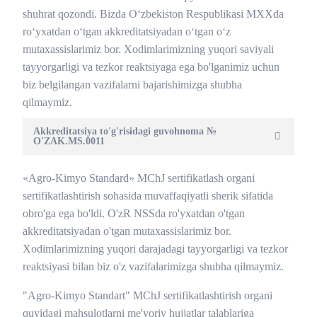
shuhrat qozondi. Bizda O‘zbekiston Respublikasi MXXda
ro‘yxatdan o‘tgan akkreditatsiyadan o‘tgan o‘z
mutaxassislarimiz bor. Xodimlarimizning yuqori saviyali
tayyorgarligi va tezkor reaktsiyaga ega bo'lganimiz uchun
biz belgilangan vazifalarni bajarishimizga shubha
qilmaymiz.
Akkreditatsiya to'g'risidagi guvohnoma №
O'ZAK.MS.0011
«Agro-Kimyo Standard» MChJ sertifikatlash organi
sertifikatlashtirish sohasida muvaffaqiyatli sherik sifatida
obro'ga ega bo'ldi. O'zR NSSda ro'yxatdan o'tgan
akkreditatsiyadan o'tgan mutaxassislarimiz bor.
Xodimlarimizning yuqori darajadagi tayyorgarligi va tezkor
reaktsiyasi bilan biz o'z vazifalarimizga shubha qilmaymiz.
"Agro-Kimyo Standart" MChJ sertifikatlashtirish organi
quyidagi mahsulotlarni me'yoriy hujjatlar talablariga