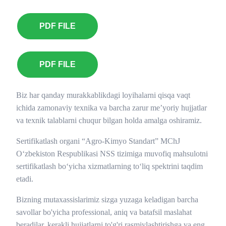
PDF FILE
PDF FILE
Biz har qanday murakkablikdagi loyihalarni qisqa vaqt
ichida zamonaviy texnika va barcha zarur me’yoriy hujjatlar
va texnik talablarni chuqur bilgan holda amalga oshiramiz.
Sertifikatlash organi “Agro-Kimyo Standart” MChJ
O‘zbekiston Respublikasi NSS tizimiga muvofiq mahsulotni
sertifikatlash bo‘yicha xizmatlarning to‘liq spektrini taqdim
etadi.
Bizning mutaxassislarimiz sizga yuzaga keladigan barcha
savollar bo'yicha professional, aniq va batafsil maslahat
beradilar, kerakli hujjatlarni to'g'ri rasmiylashtirishga va eng