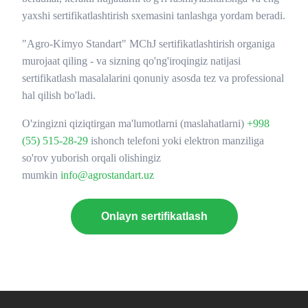
yaxshi sertifikatlashtirish sxemasini tanlashga yordam beradi.
"Agro-Kimyo Standart" MChJ sertifikatlashtirish organiga
murojaat qiling - va sizning qo'ng'iroqingiz natijasi
sertifikatlash masalalarini qonuniy asosda tez va professional
hal qilish bo'ladi.
O'zingizni qiziqtirgan ma'lumotlarni (maslahatlarni)
+998
(55) 515-28-29
ishonch telefoni yoki elektron manziliga
so'rov yuborish orqali olishingiz
mumkin
info@agrostandart.uz
Onlayn sertifikatlash