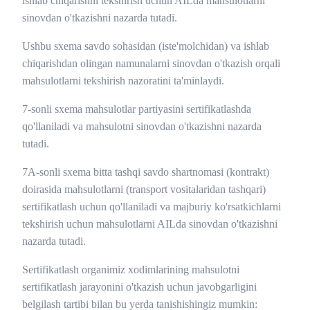
ishlab chiqarishni tekshirish uchun AILda mahsulotlarni
sinovdan o'tkazishni nazarda tutadi.
Ushbu sxema savdo sohasidan (iste'molchidan) va ishlab
chiqarishdan olingan namunalarni sinovdan o'tkazish orqali
mahsulotlarni tekshirish nazoratini ta'minlaydi.
7-sonli sxema mahsulotlar partiyasini sertifikatlashda
qo'llaniladi va mahsulotni sinovdan o'tkazishni nazarda
tutadi.
7A-sonli sxema bitta tashqi savdo shartnomasi (kontrakt)
doirasida mahsulotlarni (transport vositalaridan tashqari)
sertifikatlash uchun qo'llaniladi va majburiy ko'rsatkichlarni
tekshirish uchun mahsulotlarni AILda sinovdan o'tkazishni
nazarda tutadi.
Sertifikatlash organimiz xodimlarining mahsulotni
sertifikatlash jarayonini o'tkazish uchun javobgarligini
belgilash tartibi bilan bu yerda tanishishingiz mumkin: